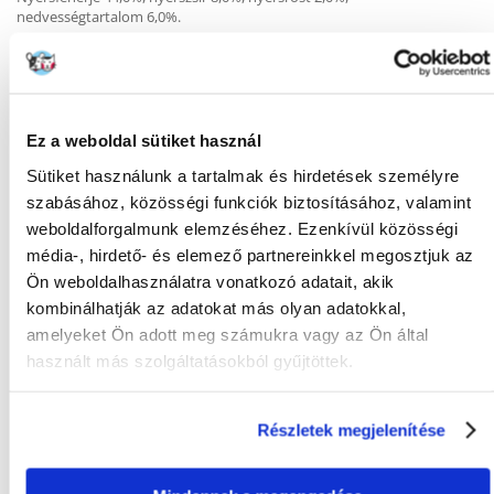
nedvességtartalom 6,0%.
Adalékanyagok
Vitaminok: D3-vitamin 3170 NE/kg. Nyomelemek: mangán
(mangán(II)-szulfát-monohidrát) 32 mg/kg, cink (cink-szulfát-
monohidrát) 19 mg/kg, vas (vas(II)-szulfát-monohidrát) 13 mg/kg.
Ez a weboldal sütiket használ
Színezékek, tartósítószerek, antioxidánsok.
Sütiket használunk a tartalmak és hirdetések személyre
szabásához, közösségi funkciók biztosításához, valamint
weboldalforgalmunk elemzéséhez. Ezenkívül közösségi
média-, hirdető- és elemező partnereinkkel megosztjuk az
KÉRDEZZ TŐLÜNK!
Ön weboldalhasználatra vonatkozó adatait, akik
kombinálhatják az adatokat más olyan adatokkal,
amelyeket Ön adott meg számukra vagy az Ön által
Gyakori Kérdések (GYIK)
használt más szolgáltatásokból gyűjtöttek.
Részletek megjelenítése
FAJTA:
Pehely
Tulajdonságok