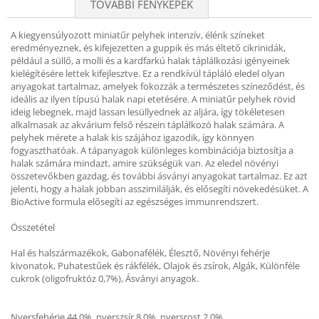
TOVÁBBI FÉNYKÉPEK
A kiegyensúlyozott miniatűr pelyhek intenzív, élénk színeket
eredményeznek, és kifejezetten a guppik és más éltető cikrinidák,
például a süllő, a molli és a kardfarkú halak táplálkozási igényeinek
kielégítésére lettek kifejlesztve. Ez a rendkívül tápláló eledel olyan
anyagokat tartalmaz, amelyek fokozzák a természetes színeződést, és
ideális az ilyen típusú halak napi etetésére. A miniatűr pelyhek rövid
ideig lebegnek, majd lassan lesüllyednek az aljára, így tökéletesen
alkalmasak az akvárium felső részein táplálkozó halak számára. A
pelyhek mérete a halak kis szájához igazodik, így könnyen
fogyaszthatóak. A tápanyagok különleges kombinációja biztosítja a
halak számára mindazt, amire szükségük van. Az eledel növényi
összetevőkben gazdag, és további ásványi anyagokat tartalmaz. Ez azt
jelenti, hogy a halak jobban asszimilálják, és elősegíti növekedésüket. A
BioActive formula elősegíti az egészséges immunrendszert.
Összetétel
Hal és halszármazékok, Gabonafélék, Élesztő, Növényi fehérje
kivonatok, Puhatestűek és rákfélék, Olajok és zsírok, Algák, Különféle
cukrok (oligofruktóz 0,7%), Ásványi anyagok.
Nyersfehérje 44,0%, nyerszsír 8,0%, nyersrost 2,0%,