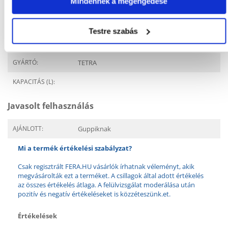
Mindennek a megengedése
CSOMAG SÚLYA
0.04
(KG):
Testre szabás
TERMÉKCSALÁD:
TETRA Guppy Colour
GYÁRTÓ:
TETRA
KAPACITÁS (L):
Javasolt felhasználás
AJÁNLOTT:
Guppiknak
Mi a termék értékelési szabályzat?
Csak regisztrált FERA.HU vásárlók írhatnak véleményt, akik
megvásárolták ezt a terméket. A csillagok által adott értékelés
az összes értékelés átlaga. A felülvizsgálat moderálása után
pozitív és negatív értékeléseket is közzéteszünk.et.
Értékelések