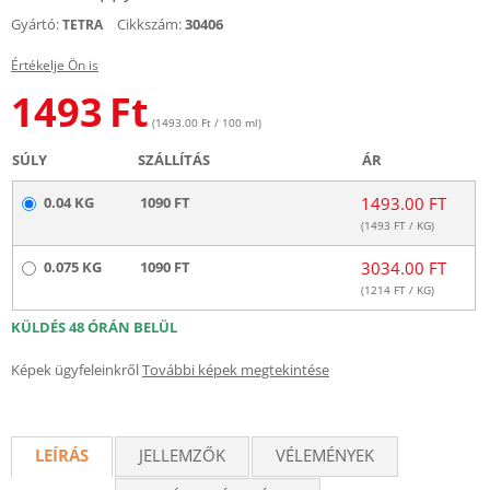
Gyártó:
Cikkszám:
30406
TETRA
Értékelje Ön is
1493
Ft
(1493.00 Ft / 100 ml)
SÚLY
SZÁLLÍTÁS
ÁR
0.04 KG
1090 FT
1493.00 FT
(
1493
FT / KG)
0.075 KG
1090 FT
3034.00 FT
(
1214
FT / KG)
KÜLDÉS 48 ÓRÁN BELÜL
Képek ügyfeleinkről
További képek megtekintése
LEÍRÁS
JELLEMZŐK
VÉLEMÉNYEK