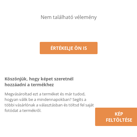
Nem található vélemény
ÉRTÉKELJE ÖN IS
Köszönjük, hogy képet szeretnél
hozzáadni a termékhez
Megvásároltad ezt a terméket és már tudod,
hogyan válik be a mindennapokban? Segíts a
többi vásárlónak a választásban és töltsd fel saját
fotódat a termékről.
KÉP
FELTÖLTÉSE