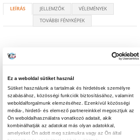
LEÍRÁS
JELLEMZŐK
VÉLEMÉNYEK
TOVÁBBI FÉNYKÉPEK
KÉRDEZZ TŐLÜNK!
Ez a weboldal sütiket használ
Gyakori Kérdések (GYIK)
Sütiket használunk a tartalmak és hirdetések személyre
szabásához, közösségi funkciók biztosításához, valamint
weboldalforgalmunk elemzéséhez. Ezenkívül közösségi
FAJTA:
Pehely
média-, hirdető- és elemező partnereinkkel megosztjuk az
Ön weboldalhasználatra vonatkozó adatait, akik
Tulajdonságok
kombinálhatják az adatokat más olyan adatokkal,
amelyeket Ön adott meg számukra vagy az Ön által
CSOMAG SÚLYA
0.2
(KG):