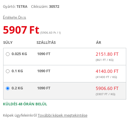
Gyártó:
Cikkszám:
30572
TETRA
Értékelje Ön is
5907
Ft
(5906.60 Ft / l)
SÚLY
SZÁLLÍTÁS
ÁR
0.025 KG
1090 FT
2151.80 FT
(
861
FT / KG)
0.1 KG
1090 FT
4140.00 FT
(
41400
FT / KG)
0.2 KG
1090 FT
5906.60 FT
(
5907
FT / KG)
KÜLDÉS 48 ÓRÁN BELÜL
Képek ügyfeleinkről
További képek megtekintése